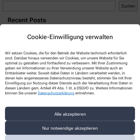
Suchen
Recent Posts
Hello world!
Cookie-Einwilligung verwalten
Recent Comments
Wir setzen Cookies, die für den Betrieb der Website technisch erforderlich
A WordPress Commenter
zu
Hello world!
sind. Darüber hinaus verwenden wir Cookies, um unsere Website für Sie
optimal zu gestalten und fortlaufend zu verbessern. Mit Ihrer Zustimmung
geben wir Informationen zu Ihrer Verwendung unserer Website auch an
Drittanbieter weiter. Soweit dabei Daten in Ländern verarbeitet werden, in
denen kein angemessenes Datenschutzniveau besteht, stimmen Sie mit Ihrer
Einwilligung zur Nutzung dieser Dienste auch der Verarbeitung Ihrer Daten in
Kontakt
diesen Ländern gem. Artikel 49 Abs. 1 lit. a DSGVO zu. Weitere Informationen
können Sie unserer
Datenschutzerklärung
entnehmen.
Schubert-Apotheke
Franz-Schubert-Str. 14
,
01809
Heidenau
Alle akzeptieren
+49-3529 515785
Nur notwendige akzeptieren
+49-3529 515786
info@schubert-apotheke-heidenau.de