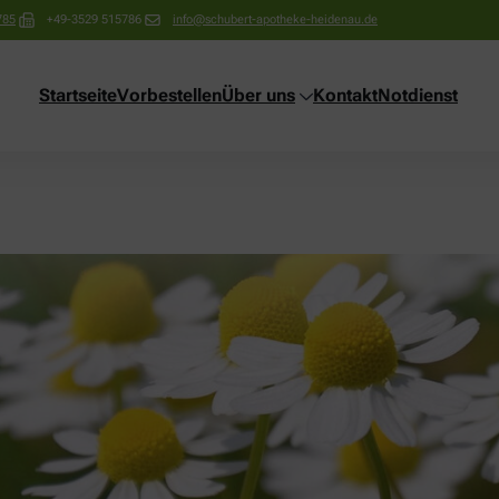
785
+49-3529 515786
info@schubert-apotheke-heidenau.de
Startseite
Vorbestellen
Über uns
Kontakt
Notdienst