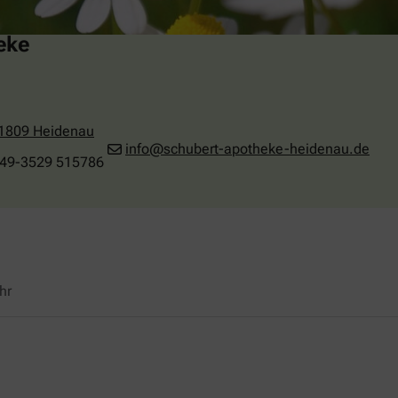
eke
1809
Heidenau
info@schubert-apotheke-heidenau.de
49-3529 515786
hr