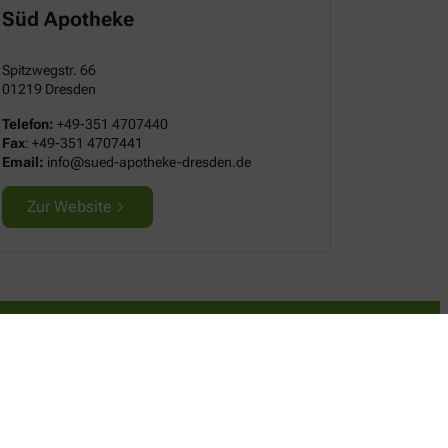
Süd Apotheke
Spitzwegstr. 66
01219 Dresden
Telefon:
+49-351 4707440
Fax
: +49-351 4707441
Email:
info@sued-apotheke-dresden.de
Zur Website
nformationen
GB
tenschutz
mpressum