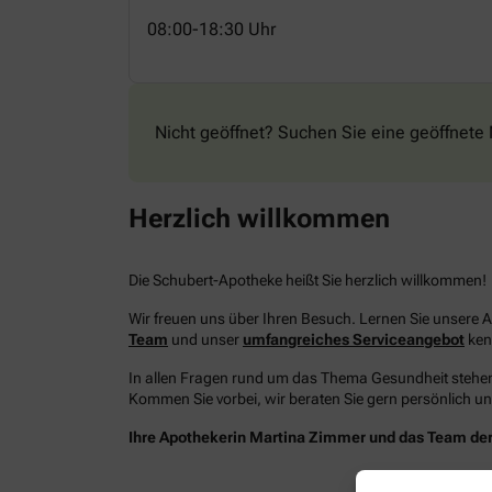
08:00-18:30 Uhr
Nicht geöffnet? Suchen Sie eine geöffnete 
Herzlich willkommen
Die Schubert-Apotheke heißt Sie herzlich willkommen!
Wir freuen uns über Ihren Besuch. Lernen Sie unsere 
Team
und unser
umfangreiches Serviceangebot
ken
In allen Fragen rund um das Thema Gesundheit stehen 
Kommen Sie vorbei, wir beraten Sie gern persönlich und
Ihre Apothekerin Martina Zimmer und das Team de