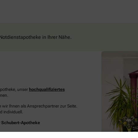
Notdienstapotheke in Ihrer Nähe.
Apotheke, unser
hochqualifiziertes
nen.
wir Ihnen als Ansprechpartner zur Seite.
 individuell.
r Schubert-Apotheke