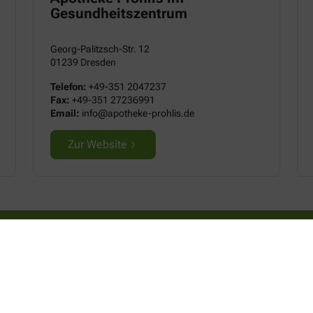
Gesundheitszentrum
Georg-Palitzsch-Str. 12
01239 Dresden
Telefon:
+49-351 2047237
Fax:
+49-351 27236991
Email:
info@apotheke-prohlis.de
Zur Website
Über uns
I
Team
A
Leistungen
Da
Pharmazeutische Dienstleistungen
I