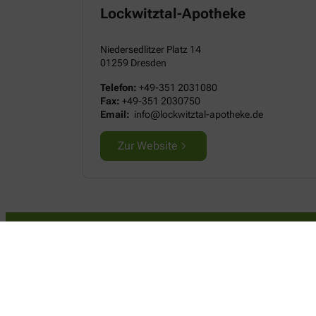
Lockwitztal-Apotheke
Niedersedlitzer Platz 14
01259 Dresden
Telefon:
+49-351 2031080
Fax:
+49-351 2030750
Email:
info@lockwitztal-apotheke.de
Zur Website
Kontakt
Schubert-Apotheke