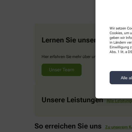
Wir setzen Coo
Cookies, um u
geben wir Inf
Lernen Sie unser Team ken
in Ländern ve
Einwilligung z
Abs. 1 lit. a
Hier erfahren Sie mehr über uns und unsere Teamm
Unser Team
Alle a
Unsere Leistungen
Alle Leistun
So erreichen Sie uns
Zu unserem K