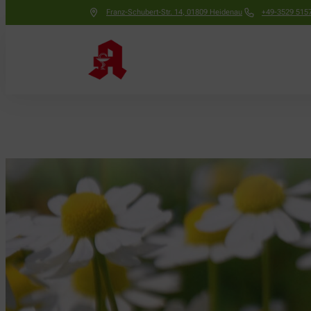
Franz-Schubert-Str. 14
,
01809
Heidenau
+49-3529 515