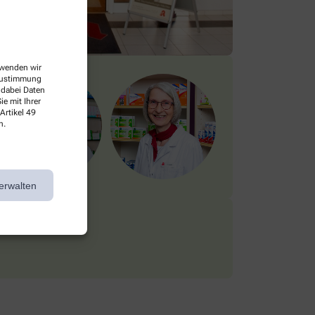
erwenden wir
 Zustimmung
 dabei Daten
e mit Ihrer
Artikel 49
n.
erwalten