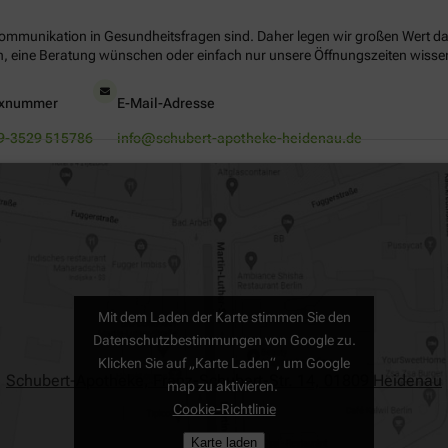
Kommunikation in Gesundheitsfragen sind. Daher legen wir großen Wert dara
, eine Beratung wünschen oder einfach nur unsere Öffnungszeiten wissen 
xnummer
E-Mail-Adresse
9-3529 515786
info@schubert-apotheke-heidenau.de
Mit dem Laden der Karte stimmen Sie den
Datenschutzbestimmungen von Google zu.
Klicken Sie auf „Karte Laden“, um Google
Schubert-Apotheke, Franz-Schubert-Str. 14, 01809 Heidenau
map zu aktivieren.
Cookie-Richtlinie
Karte laden